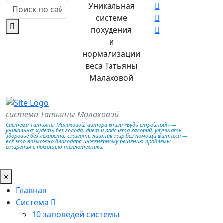
Уникальная
системе
похудения
и
нормализации
веса Татьяны
Малаховой
система Татьяны Малаховой
Система Татьяны Малаховой, автора книги «Будь стройной!» —
уникальна: худеть без голода, диет и подсчета калорий, улучшать
здоровье без лекарств, сжигать лишний жир без помощи фитнеса —
всё это возможно благодаря инженерному решению проблемы
ожирения с помощью теплотехники.
×
Главная
Система
10 заповедей системы