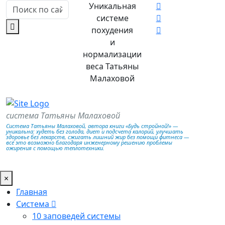
Уникальная
системе
похудения
и
нормализации
веса Татьяны
Малаховой
система Татьяны Малаховой
Система Татьяны Малаховой, автора книги «Будь стройной!» —
уникальна: худеть без голода, диет и подсчета калорий, улучшать
здоровье без лекарств, сжигать лишний жир без помощи фитнеса —
всё это возможно благодаря инженерному решению проблемы
ожирения с помощью теплотехники.
×
Главная
Система
10 заповедей системы