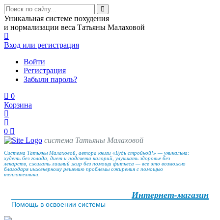
Уникальная системе похудения
и нормализации веса Татьяны Малаховой
Вход
или регистрация
Войти
Регистрация
Забыли пароль?
0
Корзина
0
система Татьяны Малаховой
Система Татьяны Малаховой, автора книги «Будь стройной!» — уникальна:
худеть без голода, диет и подсчета калорий, улучшать здоровье без
лекарств, сжигать лишний жир без помощи фитнеса — всё это возможно
благодаря инженерному решению проблемы ожирения с помощью
теплотехники.
Интернет-магазин
Помощь в освоении системы