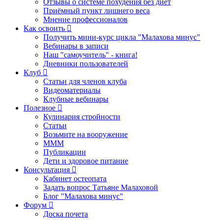
Отзывы о системе похудения без диет
Приёмный пункт лишнего веса
Мнение профессионалов
Как освоить
Получить мини-курс цикла "Малахова минус"
Вебинары в записи
Наш "самоучитель" - книга!
Дневники пользователей
Клуб
Статьи для членов клуба
Видеоматериалы
Клубные вебинары
Полезное
Кулинария стройности
Статьи
Возьмите на вооружение
МММ
Публикации
Дети и здоровое питание
Консультация
Кабинет остеопата
Задать вопрос Татьяне Малаховой
Блог "Малахова минус"
Форум
Доска почета