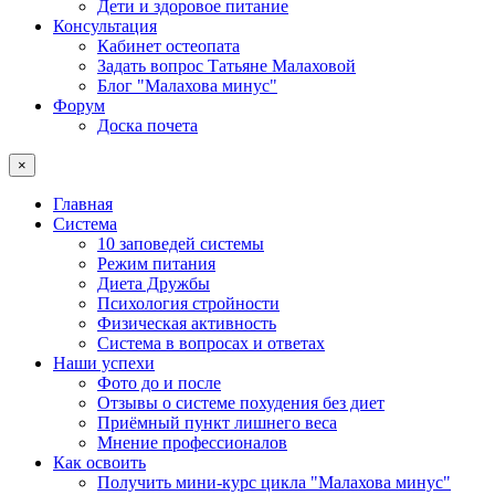
Дети и здоровое питание
Консультация
Кабинет остеопата
Задать вопрос Татьяне Малаховой
Блог "Малахова минус"
Форум
Доска почета
×
Главная
Система
10 заповедей системы
Режим питания
Диета Дружбы
Психология стройности
Физическая активность
Система в вопросах и ответах
Наши успехи
Фото до и после
Отзывы о системе похудения без диет
Приёмный пункт лишнего веса
Мнение профессионалов
Как освоить
Получить мини-курс цикла "Малахова минус"