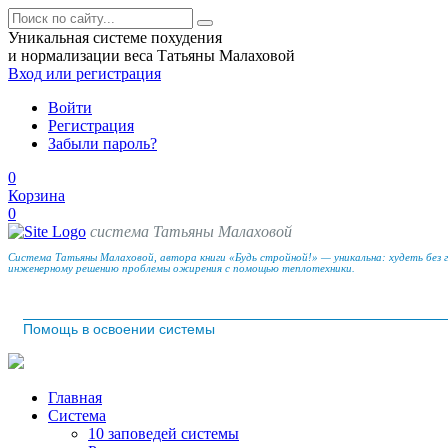
Уникальная системе похудения
и нормализации веса Татьяны Малаховой
Вход
или регистрация
Войти
Регистрация
Забыли пароль?
0
Корзина
0
система Татьяны Малаховой
Система Татьяны Малаховой, автора книги «Будь стройной!» — уникальна: худеть без 
инженерному решению проблемы ожирения с помощью теплотехники.
Помощь в освоении системы
Главная
Система
10 заповедей системы