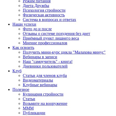
Режим питания
Диета Дружбы
Психология стройности
Физическая активность
Система в вопросах и ответах
Наши успехи
Фото до и после
Отзывы о системе похудения без диет
Приёмный пункт лишнего веса
Мнение профессионалов
Как освоить
Получить мини-курс цикла "Малахова минус"
Вебинары в записи
Наш "самоучитель" - книга!
Дневники пользователей
Клуб
Статьи для членов клуба
Видеоматериалы
Клубные вебинары
Полезное
Кулинария стройности
Статьи
Возьмите на вооружение
МММ
Публикации