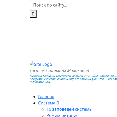
система Татьяны Малаховой
Система Татьяны Малаховой, автора книги «Будь стройной!» —
лекарств, сжигать лишний жир без помощи фитнеса — всё э
теплотехники.
Главная
Система
10 заповедей системы
Режим питания