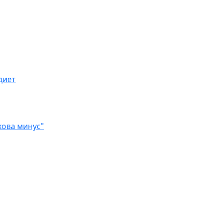
диет
хова минус"