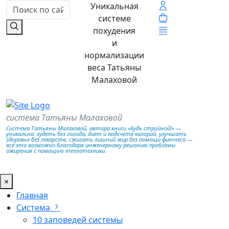
Уникальная
системе
похудения
и
нормализации
веса Татьяны
Малаховой
система Татьяны Малаховой
Система Татьяны Малаховой, автора книги «Будь стройной!» —
уникальна: худеть без голода, диет и подсчета калорий, улучшать
здоровье без лекарств, сжигать лишний жир без помощи фитнеса —
всё это возможно благодаря инженерному решению проблемы
ожирения с помощью теплотехники.
×
Главная
Система
10 заповедей системы