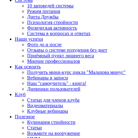
Система
10 заповедей системы
Режим питания
Диета Дружбы
Психология стройности
Физическая активность
Система в вопросах и ответах
Наши успехи
Фото до и после
Отзывы о системе похудения без диет
Приёмный пункт лишнего веса
Мнение профессионалов
Как освоить
Получить мини-курс цикла "Малахова минус"
Вебинары в записи
Наш "самоучитель" - книга!
Дневники пользователей
Клуб
Статьи для членов клуба
Видеоматериалы
Клубные вебинары
Полезное
Кулинария стройности
Статьи
Возьмите на вооружение