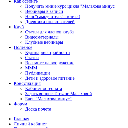
Как освоить
Получить мини-курс цикла "Малахова минус"
Вебинары в записи
Наш "самоучитель" - книга!
Дневники пользователей
Клуб
Статьи для членов клуба
Видеоматериалы
Клубные вебинары
Полезное
Кулинария стройности
Статьи
Возьмите на вооружение
МММ
Публикации
Дети и здоровое питание
Консультация
Кабинет остеопата
Задать вопрос Татьяне Малаховой
Блог "Малахова минус"
Форум
Доска почета
Главная
Личный кабинет