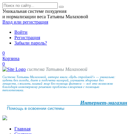
Уникальная системе похудения
и нормализации веса Татьяны Малаховой
Вход
или регистрация
Войти
Регистрация
Забыли пароль?
0
Корзина
0
система Татьяны Малаховой
Система Татьяны Малаховой, автора книги «Будь стройной!» — уникальна:
худеть без голода, диет и подсчета калорий, улучшать здоровье без
лекарств, сжигать лишний жир без помощи фитнеса — всё это возможно
благодаря инженерному решению проблемы ожирения с помощью
теплотехники.
Интернет-магазин
Помощь в освоении системы
Главная