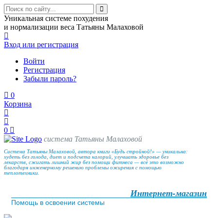
Уникальная системе похудения
и нормализации веса Татьяны Малаховой
Вход
или регистрация
Войти
Регистрация
Забыли пароль?
0
Корзина
0
система Татьяны Малаховой
Система Татьяны Малаховой, автора книги «Будь стройной!» — уникальна:
худеть без голода, диет и подсчета калорий, улучшать здоровье без
лекарств, сжигать лишний жир без помощи фитнеса — всё это возможно
благодаря инженерному решению проблемы ожирения с помощью
теплотехники.
Интернет-магазин
Помощь в освоении системы