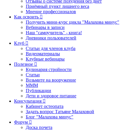
Отзывы о системе похудения без диет
Приёмный пункт лишнего веса
Мнение профессионалов
Как освоить
Получить мини-курс цикла "Малахова минус"
Вебинары в записи
Наш "самоучитель" - книга!
Дневники пользователей
Клуб
Статьи для членов клуба
Видеоматериалы
Клубные вебинары
Полезное
Кулинария стройности
Статьи
Возьмите на вооружение
МММ
Публикации
Дети и здоровое питание
Консультация
Кабинет остеопата
Задать вопрос Татьяне Малаховой
Блог "Малахова минус"
Форум
Доска почета