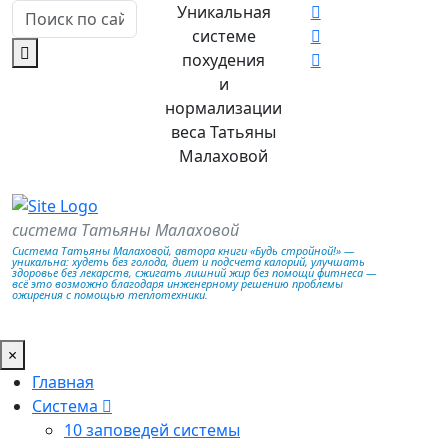
Уникальная
системе
похудения
и
нормализации
веса Татьяны
Малаховой
система Татьяны Малаховой
Система Татьяны Малаховой, автора книги «Будь стройной!» —
уникальна: худеть без голода, диет и подсчета калорий, улучшать
здоровье без лекарств, сжигать лишний жир без помощи фитнеса —
всё это возможно благодаря инженерному решению проблемы
ожирения с помощью теплотехники.
×
Главная
Система
10 заповедей системы