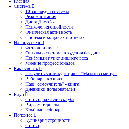
Главная
Система
10 заповедей системы
Режим питания
Диета Дружбы
Психология стройности
Физическая активность
Система в вопросах и ответах
Наши успехи
Фото до и после
Отзывы о системе похудения без диет
Приёмный пункт лишнего веса
Мнение профессионалов
Как освоить
Получить мини-курс цикла "Малахова минус"
Вебинары в записи
Наш "самоучитель" - книга!
Дневники пользователей
Клуб
Статьи для членов клуба
Видеоматериалы
Клубные вебинары
Полезное
Кулинария стройности
Статьи