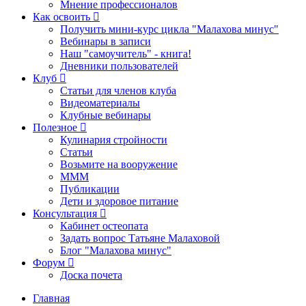
Мнение профессионалов
Как освоить
Получить мини-курс цикла "Малахова минус"
Вебинары в записи
Наш "самоучитель" - книга!
Дневники пользователей
Клуб
Статьи для членов клуба
Видеоматериалы
Клубные вебинары
Полезное
Кулинария стройности
Статьи
Возьмите на вооружение
МММ
Публикации
Дети и здоровое питание
Консультация
Кабинет остеопата
Задать вопрос Татьяне Малаховой
Блог "Малахова минус"
Форум
Доска почета
Главная