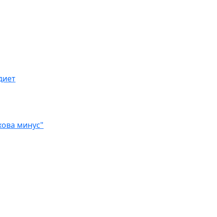
диет
хова минус"