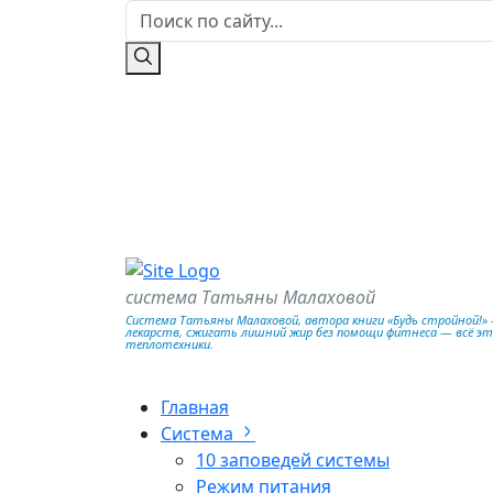
система Татьяны Малаховой
Система Татьяны Малаховой, автора книги «Будь стройной!» —
лекарств, сжигать лишний жир без помощи фитнеса — всё э
теплотехники.
Главная
Система
10 заповедей системы
Режим питания