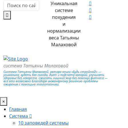
Уникальная
системе
похудения
и
нормализации
веса Татьяны
Малаховой
система Татьяны Малаховой
Система Татьяны Малаховой, автора книги «Будь стройной!» —
уникальна: худеть без голода, диет и подсчета калорий, улучшать
здоровье без лекарств, сжигать лишний жир без помощи фитнеса —
всё это возможно благодаря инженерному решению проблемы
ожирения с помощью теплотехники.
×
Главная
Система
10 заповедей системы