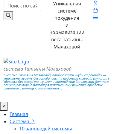
Уникальная
системе
похудения
и
нормализации
веса Татьяны
Малаховой
система Татьяны Малаховой
Система Татьяны Малаховой, автора книги «Будь стройной!» —
уникальна: худеть без голода, диет и подсчета калорий, улучшать
здоровье без лекарств, сжигать лишний жир без помощи фитнеса —
всё это возможно благодаря инженерному решению проблемы
ожирения с помощью теплотехники.
×
Главная
Система
10 заповедей системы