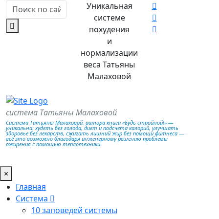
Уникальная
системе
похудения
и
нормализации
веса Татьяны
Малаховой
система Татьяны Малаховой
Система Татьяны Малаховой, автора книги «Будь стройной!» —
уникальна: худеть без голода, диет и подсчета калорий, улучшать
здоровье без лекарств, сжигать лишний жир без помощи фитнеса —
всё это возможно благодаря инженерному решению проблемы
ожирения с помощью теплотехники.
×
Главная
Система
10 заповедей системы