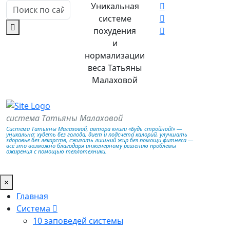
Уникальная
системе
похудения
и
нормализации
веса Татьяны
Малаховой
система Татьяны Малаховой
Система Татьяны Малаховой, автора книги «Будь стройной!» —
уникальна: худеть без голода, диет и подсчета калорий, улучшать
здоровье без лекарств, сжигать лишний жир без помощи фитнеса —
всё это возможно благодаря инженерному решению проблемы
ожирения с помощью теплотехники.
×
Главная
Система
10 заповедей системы