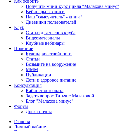
Как освоить
Получить мини-курс цикла "Малахова минус"
Вебинары в записи
Наш "самоучитель" - книга!
Дневники пользователей
Клуб
Статьи для членов клуба
Видеоматериалы
Клубные вебинары
Полезное
Кулинария стройности
Статьи
Возьмите на вооружение
МММ
Публикации
Дети и здоровое питание
Консультация
Кабинет остеопата
Задать вопрос Татьяне Малаховой
Блог "Малахова минус"
Форум
Доска почета
Главная
Личный кабинет