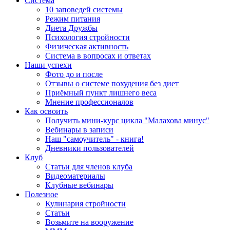
Система
10 заповедей системы
Режим питания
Диета Дружбы
Психология стройности
Физическая активность
Система в вопросах и ответах
Наши успехи
Фото до и после
Отзывы о системе похудения без диет
Приёмный пункт лишнего веса
Мнение профессионалов
Как освоить
Получить мини-курс цикла "Малахова минус"
Вебинары в записи
Наш "самоучитель" - книга!
Дневники пользователей
Клуб
Статьи для членов клуба
Видеоматериалы
Клубные вебинары
Полезное
Кулинария стройности
Статьи
Возьмите на вооружение