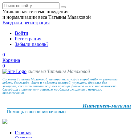
Уникальная системе похудения
и нормализации веса Татьяны Малаховой
Вход
или регистрация
Войти
Регистрация
Забыли пароль?
0
Корзина
0
система Татьяны Малаховой
Система Татьяны Малаховой, автора книги «Будь стройной!» — уникальна:
худеть без голода, диет и подсчета калорий, улучшать здоровье без
лекарств, сжигать лишний жир без помощи фитнеса — всё это возможно
благодаря инженерному решению проблемы ожирения с помощью
теплотехники.
Интернет-магазин
Помощь в освоении системы
Главная