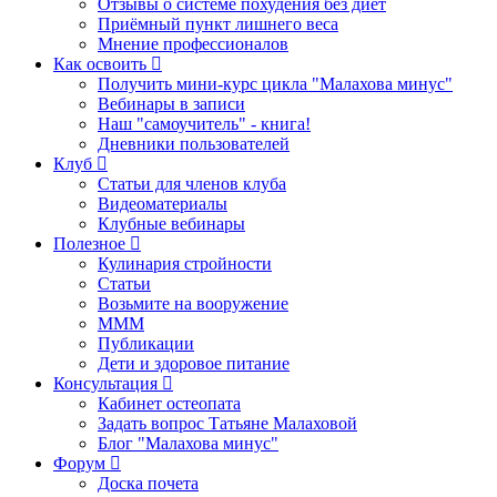
Отзывы о системе похудения без диет
Приёмный пункт лишнего веса
Мнение профессионалов
Как освоить
Получить мини-курс цикла "Малахова минус"
Вебинары в записи
Наш "самоучитель" - книга!
Дневники пользователей
Клуб
Статьи для членов клуба
Видеоматериалы
Клубные вебинары
Полезное
Кулинария стройности
Статьи
Возьмите на вооружение
МММ
Публикации
Дети и здоровое питание
Консультация
Кабинет остеопата
Задать вопрос Татьяне Малаховой
Блог "Малахова минус"
Форум
Доска почета