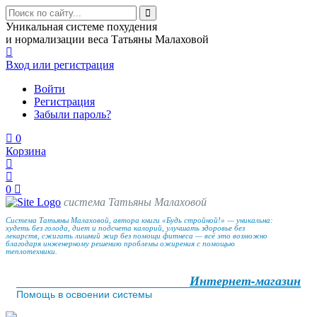
Уникальная системе похудения
и нормализации веса Татьяны Малаховой
Вход
или регистрация
Войти
Регистрация
Забыли пароль?
0
Корзина
0
система Татьяны Малаховой
Система Татьяны Малаховой, автора книги «Будь стройной!» — уникальна:
худеть без голода, диет и подсчета калорий, улучшать здоровье без
лекарств, сжигать лишний жир без помощи фитнеса — всё это возможно
благодаря инженерному решению проблемы ожирения с помощью
теплотехники.
Интернет-магазин
Помощь в освоении системы