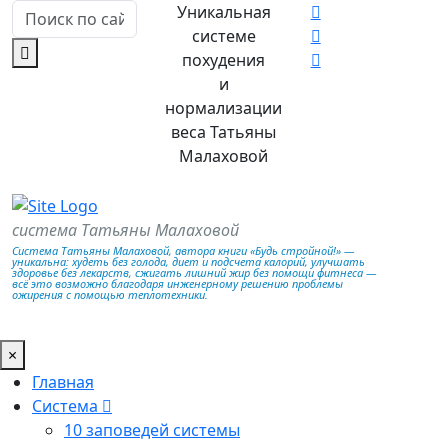
Уникальная
системе
похудения
и
нормализации
веса Татьяны
Малаховой
система Татьяны Малаховой
Система Татьяны Малаховой, автора книги «Будь стройной!» —
уникальна: худеть без голода, диет и подсчета калорий, улучшать
здоровье без лекарств, сжигать лишний жир без помощи фитнеса —
всё это возможно благодаря инженерному решению проблемы
ожирения с помощью теплотехники.
×
Главная
Система
10 заповедей системы