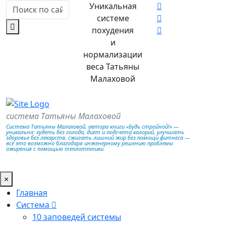
Уникальная
системе
похудения
и
нормализации
веса Татьяны
Малаховой
система Татьяны Малаховой
Система Татьяны Малаховой, автора книги «Будь стройной!» —
уникальна: худеть без голода, диет и подсчета калорий, улучшать
здоровье без лекарств, сжигать лишний жир без помощи фитнеса —
всё это возможно благодаря инженерному решению проблемы
ожирения с помощью теплотехники.
×
Главная
Система
10 заповедей системы