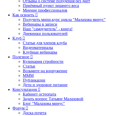
Отзывы о системе похудения без диет
Приёмный пункт лишнего веса
Мнение профессионалов
Как освоить
Получить мини-курс цикла "Малахова минус"
Вебинары в записи
Наш "самоучитель" - книга!
Дневники пользователей
Клуб
Статьи для членов клуба
Видеоматериалы
Клубные вебинары
Полезное
Кулинария стройности
Статьи
Возьмите на вооружение
МММ
Публикации
Дети и здоровое питание
Консультация
Кабинет остеопата
Задать вопрос Татьяне Малаховой
Блог "Малахова минус"
Форум
Доска почета