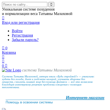
Уникальная системе похудения
и нормализации веса Татьяны Малаховой
Вход
или регистрация
Войти
Регистрация
Забыли пароль?
0
Корзина
0
система Татьяны Малаховой
Система Татьяны Малаховой, автора книги «Будь стройной!» — уникальна:
худеть без голода, диет и подсчета калорий, улучшать здоровье без
лекарств, сжигать лишний жир без помощи фитнеса — всё это возможно
благодаря инженерному решению проблемы ожирения с помощью
теплотехники.
Интернет-магазин
Помощь в освоении системы