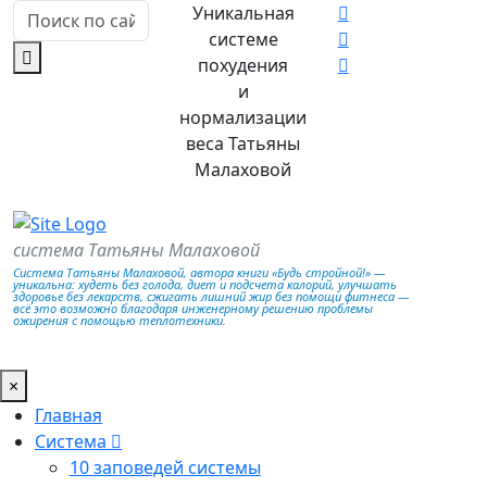
Уникальная
системе
похудения
и
нормализации
веса Татьяны
Малаховой
система Татьяны Малаховой
Система Татьяны Малаховой, автора книги «Будь стройной!» —
уникальна: худеть без голода, диет и подсчета калорий, улучшать
здоровье без лекарств, сжигать лишний жир без помощи фитнеса —
всё это возможно благодаря инженерному решению проблемы
ожирения с помощью теплотехники.
×
Главная
Система
10 заповедей системы