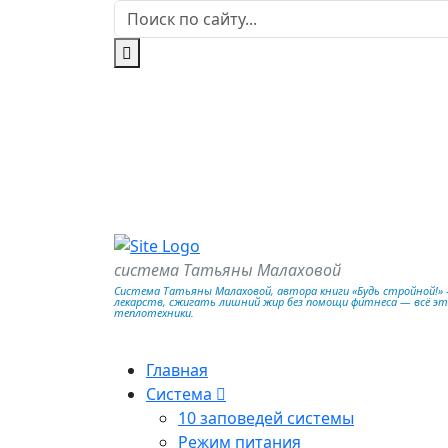
система Татьяны Малаховой
Система Татьяны Малаховой, автора книги «Будь стройной!» —
лекарств, сжигать лишний жир без помощи фитнеса — всё э
теплотехники.
Главная
Система
10 заповедей системы
Режим питания