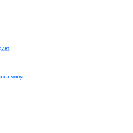
диет
хова минус"