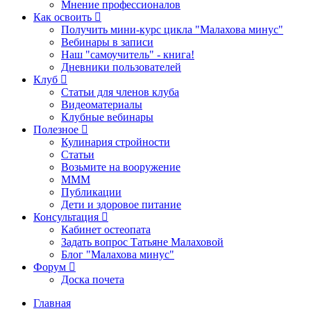
Мнение профессионалов
Как освоить
Получить мини-курс цикла "Малахова минус"
Вебинары в записи
Наш "самоучитель" - книга!
Дневники пользователей
Клуб
Статьи для членов клуба
Видеоматериалы
Клубные вебинары
Полезное
Кулинария стройности
Статьи
Возьмите на вооружение
МММ
Публикации
Дети и здоровое питание
Консультация
Кабинет остеопата
Задать вопрос Татьяне Малаховой
Блог "Малахова минус"
Форум
Доска почета
Главная