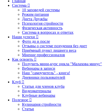
Главная
Система
10 заповедей системы
Режим питания
Диета Дружбы
Психология стройности
Физическая активность
Система в вопросах и ответах
Наши успехи
Фото до и после
Отзывы о системе похудения без диет
Приёмный пункт лишнего веса
Мнение профессионалов
Как освоить
Получить мини-курс цикла "Малахова минус"
Вебинары в записи
Наш "самоучитель" - книга!
Дневники пользователей
Клуб
Статьи для членов клуба
Видеоматериалы
Клубные вебинары
Полезное
Кулинария стройности
Статьи