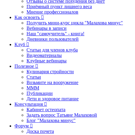
Отзывы о системе похудения без диет
Приёмный пункт лишнего веса
Мнение профессионалов
Как освоить
Получить мини-курс цикла "Малахова минус"
Вебинары в записи
Наш "самоучитель" - книга!
Дневники пользователей
Клуб
Статьи для членов клуба
Видеоматериалы
Клубные вебинары
Полезное
Кулинария стройности
Статьи
Возьмите на вооружение
МММ
Публикации
Дети и здоровое питание
Консультация
Кабинет остеопата
Задать вопрос Татьяне Малаховой
Блог "Малахова минус"
Форум
Доска почета