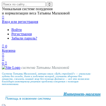
Уникальная системе похудения
и нормализации веса Татьяны Малаховой
Вход
или регистрация
Войти
Регистрация
Забыли пароль?
0
Корзина
0
система Татьяны Малаховой
Система Татьяны Малаховой, автора книги «Будь стройной!» — уникальна:
худеть без голода, диет и подсчета калорий, улучшать здоровье без
лекарств, сжигать лишний жир без помощи фитнеса — всё это возможно
благодаря инженерному решению проблемы ожирения с помощью
теплотехники.
Интернет-магазин
Помощь в освоении системы