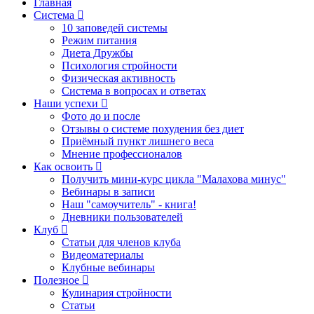
Главная
Система
10 заповедей системы
Режим питания
Диета Дружбы
Психология стройности
Физическая активность
Система в вопросах и ответах
Наши успехи
Фото до и после
Отзывы о системе похудения без диет
Приёмный пункт лишнего веса
Мнение профессионалов
Как освоить
Получить мини-курс цикла "Малахова минус"
Вебинары в записи
Наш "самоучитель" - книга!
Дневники пользователей
Клуб
Статьи для членов клуба
Видеоматериалы
Клубные вебинары
Полезное
Кулинария стройности
Статьи