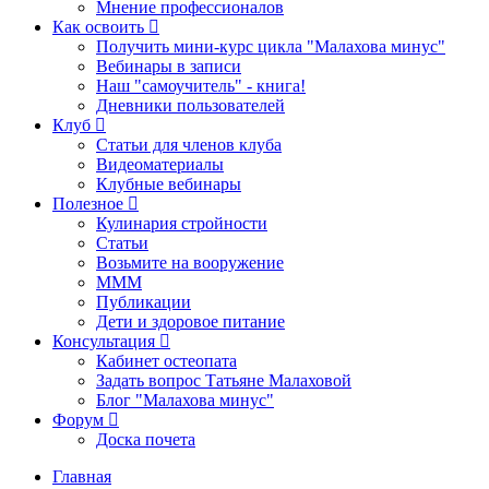
Мнение профессионалов
Как освоить
Получить мини-курс цикла "Малахова минус"
Вебинары в записи
Наш "самоучитель" - книга!
Дневники пользователей
Клуб
Статьи для членов клуба
Видеоматериалы
Клубные вебинары
Полезное
Кулинария стройности
Статьи
Возьмите на вооружение
МММ
Публикации
Дети и здоровое питание
Консультация
Кабинет остеопата
Задать вопрос Татьяне Малаховой
Блог "Малахова минус"
Форум
Доска почета
Главная