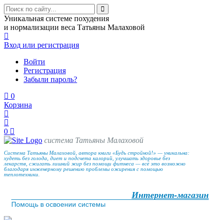
Уникальная системе похудения
и нормализации веса Татьяны Малаховой
Вход
или регистрация
Войти
Регистрация
Забыли пароль?
0
Корзина
0
система Татьяны Малаховой
Система Татьяны Малаховой, автора книги «Будь стройной!» — уникальна:
худеть без голода, диет и подсчета калорий, улучшать здоровье без
лекарств, сжигать лишний жир без помощи фитнеса — всё это возможно
благодаря инженерному решению проблемы ожирения с помощью
теплотехники.
Интернет-магазин
Помощь в освоении системы