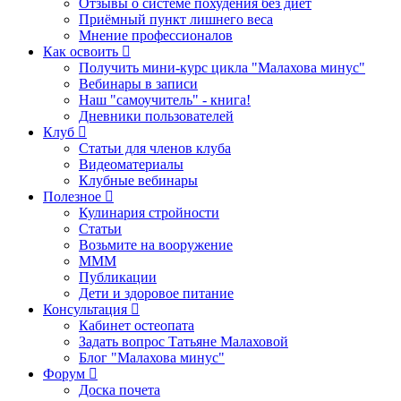
Отзывы о системе похудения без диет
Приёмный пункт лишнего веса
Мнение профессионалов
Как освоить
Получить мини-курс цикла "Малахова минус"
Вебинары в записи
Наш "самоучитель" - книга!
Дневники пользователей
Клуб
Статьи для членов клуба
Видеоматериалы
Клубные вебинары
Полезное
Кулинария стройности
Статьи
Возьмите на вооружение
МММ
Публикации
Дети и здоровое питание
Консультация
Кабинет остеопата
Задать вопрос Татьяне Малаховой
Блог "Малахова минус"
Форум
Доска почета