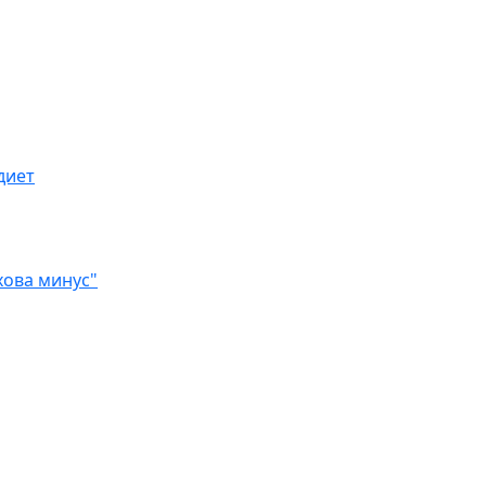
диет
хова минус"