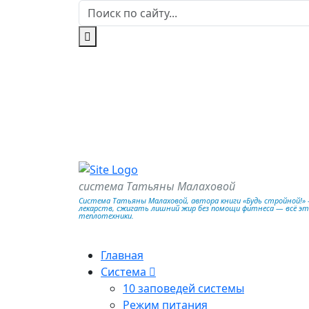
система Татьяны Малаховой
Система Татьяны Малаховой, автора книги «Будь стройной!» —
лекарств, сжигать лишний жир без помощи фитнеса — всё э
теплотехники.
Главная
Система
10 заповедей системы
Режим питания