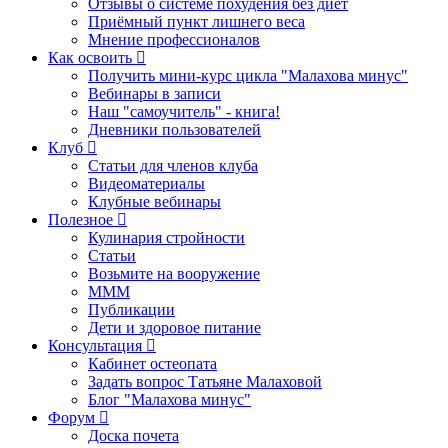
Отзывы о системе похудения без диет
Приёмный пункт лишнего веса
Мнение профессионалов
Как освоить
Получить мини-курс цикла "Малахова минус"
Вебинары в записи
Наш "самоучитель" - книга!
Дневники пользователей
Клуб
Статьи для членов клуба
Видеоматериалы
Клубные вебинары
Полезное
Кулинария стройности
Статьи
Возьмите на вооружение
МММ
Публикации
Дети и здоровое питание
Консультация
Кабинет остеопата
Задать вопрос Татьяне Малаховой
Блог "Малахова минус"
Форум
Доска почета