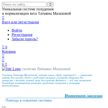
Уникальная системе похудения
и нормализации веса Татьяны Малаховой
Вход
или регистрация
Войти
Регистрация
Забыли пароль?
0
Корзина
0
система Татьяны Малаховой
Система Татьяны Малаховой, автора книги «Будь стройной!» — уникальна:
худеть без голода, диет и подсчета калорий, улучшать здоровье без
лекарств, сжигать лишний жир без помощи фитнеса — всё это возможно
благодаря инженерному решению проблемы ожирения с помощью
теплотехники.
Интернет-магазин
Помощь в освоении системы