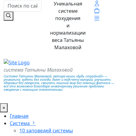
Уникальная
системе
похудения
и
нормализации
веса Татьяны
Малаховой
система Татьяны Малаховой
Система Татьяны Малаховой, автора книги «Будь стройной!» —
уникальна: худеть без голода, диет и подсчета калорий, улучшать
здоровье без лекарств, сжигать лишний жир без помощи фитнеса —
всё это возможно благодаря инженерному решению проблемы
ожирения с помощью теплотехники.
×
Главная
Система
10 заповедей системы