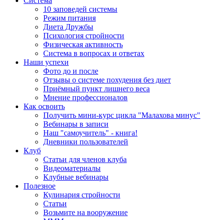
Система
10 заповедей системы
Режим питания
Диета Дружбы
Психология стройности
Физическая активность
Система в вопросах и ответах
Наши успехи
Фото до и после
Отзывы о системе похудения без диет
Приёмный пункт лишнего веса
Мнение профессионалов
Как освоить
Получить мини-курс цикла "Малахова минус"
Вебинары в записи
Наш "самоучитель" - книга!
Дневники пользователей
Клуб
Статьи для членов клуба
Видеоматериалы
Клубные вебинары
Полезное
Кулинария стройности
Статьи
Возьмите на вооружение