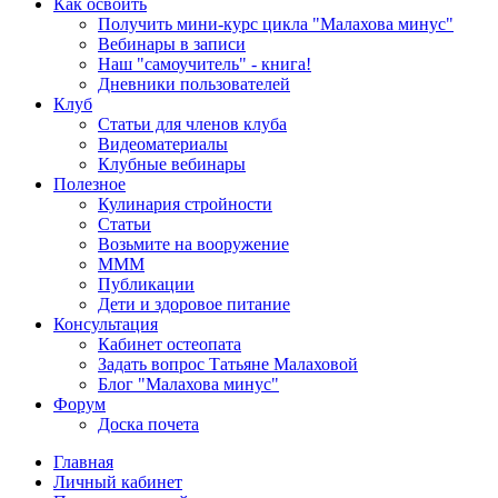
Как освоить
Получить мини-курс цикла "Малахова минус"
Вебинары в записи
Наш "самоучитель" - книга!
Дневники пользователей
Клуб
Статьи для членов клуба
Видеоматериалы
Клубные вебинары
Полезное
Кулинария стройности
Статьи
Возьмите на вооружение
МММ
Публикации
Дети и здоровое питание
Консультация
Кабинет остеопата
Задать вопрос Татьяне Малаховой
Блог "Малахова минус"
Форум
Доска почета
Главная
Личный кабинет