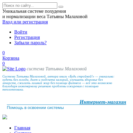
Уникальная системе похудения
и нормализации веса Татьяны Малаховой
Вход
или регистрация
Войти
Регистрация
Забыли пароль?
0
Корзина
0
система Татьяны Малаховой
Система Татьяны Малаховой, автора книги «Будь стройной!» — уникальна:
худеть без голода, диет и подсчета калорий, улучшать здоровье без
лекарств, сжигать лишний жир без помощи фитнеса — всё это возможно
благодаря инженерному решению проблемы ожирения с помощью
теплотехники.
Интернет-магазин
Помощь в освоении системы
Главная