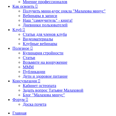
Мнение профессионалов
Как освоить
Получить мини-курс цикла "Малахова минус"
Вебинары в записи
Наш "самоучитель" - книга!
Дневники пользователей
Клуб
Статьи для членов клуба
Видеоматериалы
Клубные вебинары
Полезное
Кулинария стройности
Статьи
Возьмите на вооружение
МММ
Публикации
Дети и здоровое питание
Консультация
Кабинет остеопата
Задать вопрос Татьяне Малаховой
Блог "Малахова минус"
Форум
Доска почета
Главная