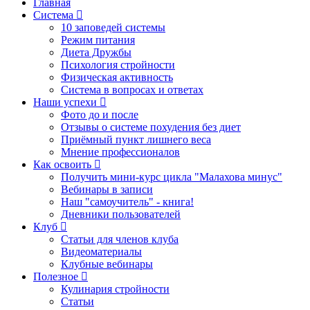
Главная
Система
10 заповедей системы
Режим питания
Диета Дружбы
Психология стройности
Физическая активность
Система в вопросах и ответах
Наши успехи
Фото до и после
Отзывы о системе похудения без диет
Приёмный пункт лишнего веса
Мнение профессионалов
Как освоить
Получить мини-курс цикла "Малахова минус"
Вебинары в записи
Наш "самоучитель" - книга!
Дневники пользователей
Клуб
Статьи для членов клуба
Видеоматериалы
Клубные вебинары
Полезное
Кулинария стройности
Статьи