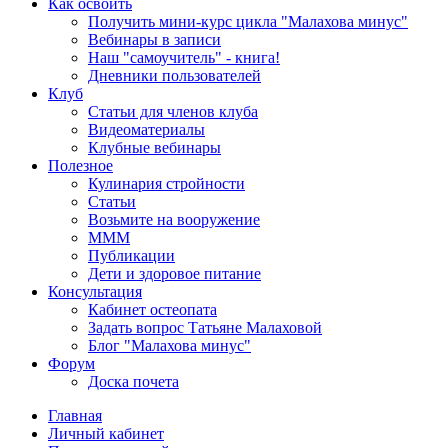
Как освоить
Получить мини-курс цикла "Малахова минус"
Вебинары в записи
Наш "самоучитель" - книга!
Дневники пользователей
Клуб
Статьи для членов клуба
Видеоматериалы
Клубные вебинары
Полезное
Кулинария стройности
Статьи
Возьмите на вооружение
МММ
Публикации
Дети и здоровое питание
Консультация
Кабинет остеопата
Задать вопрос Татьяне Малаховой
Блог "Малахова минус"
Форум
Доска почета
Главная
Личный кабинет