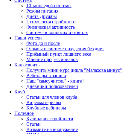
Система
10 заповедей системы
Режим питания
Диета Дружбы
Психология стройности
Физическая активность
Система в вопросах и ответах
Наши успехи
Фото до и после
Отзывы о системе похудения без диет
Приёмный пункт лишнего веса
Мнение профессионалов
Как освоить
Получить мини-курс цикла "Малахова минус"
Вебинары в записи
Наш "самоучитель" - книга!
Дневники пользователей
Клуб
Статьи для членов клуба
Видеоматериалы
Клубные вебинары
Полезное
Кулинария стройности
Статьи
Возьмите на вооружение