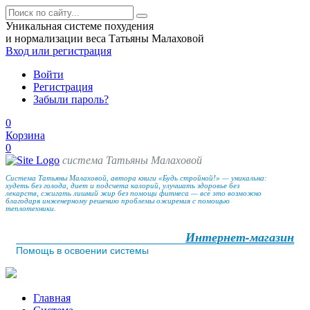
Уникальная системе похудения
и нормализации веса Татьяны Малаховой
Вход
или регистрация
Войти
Регистрация
Забыли пароль?
0
Корзина
0
система Татьяны Малаховой
Система Татьяны Малаховой, автора книги «Будь стройной!» — уникальна:
худеть без голода, диет и подсчета калорий, улучшать здоровье без
лекарств, сжигать лишний жир без помощи фитнеса — всё это возможно
благодаря инженерному решению проблемы ожирения с помощью
теплотехники.
Интернет-магазин
Помощь в освоении системы
Главная