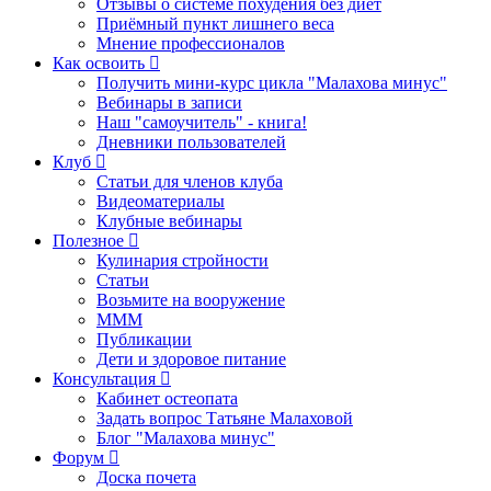
Отзывы о системе похудения без диет
Приёмный пункт лишнего веса
Мнение профессионалов
Как освоить
Получить мини-курс цикла "Малахова минус"
Вебинары в записи
Наш "самоучитель" - книга!
Дневники пользователей
Клуб
Статьи для членов клуба
Видеоматериалы
Клубные вебинары
Полезное
Кулинария стройности
Статьи
Возьмите на вооружение
МММ
Публикации
Дети и здоровое питание
Консультация
Кабинет остеопата
Задать вопрос Татьяне Малаховой
Блог "Малахова минус"
Форум
Доска почета