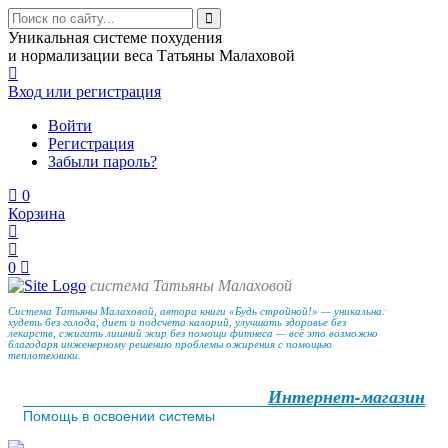
Уникальная системе похудения
и нормализации веса Татьяны Малаховой
Вход
или регистрация
Войти
Регистрация
Забыли пароль?
0
Корзина
0
система Татьяны Малаховой
Система Татьяны Малаховой, автора книги «Будь стройной!» — уникальна:
худеть без голода, диет и подсчета калорий, улучшать здоровье без
лекарств, сжигать лишний жир без помощи фитнеса — всё это возможно
благодаря инженерному решению проблемы ожирения с помощью
теплотехники.
Интернет-магазин
Помощь в освоении системы