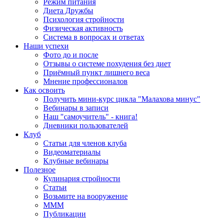
Режим питания
Диета Дружбы
Психология стройности
Физическая активность
Система в вопросах и ответах
Наши успехи
Фото до и после
Отзывы о системе похудения без диет
Приёмный пункт лишнего веса
Мнение профессионалов
Как освоить
Получить мини-курс цикла "Малахова минус"
Вебинары в записи
Наш "самоучитель" - книга!
Дневники пользователей
Клуб
Статьи для членов клуба
Видеоматериалы
Клубные вебинары
Полезное
Кулинария стройности
Статьи
Возьмите на вооружение
МММ
Публикации