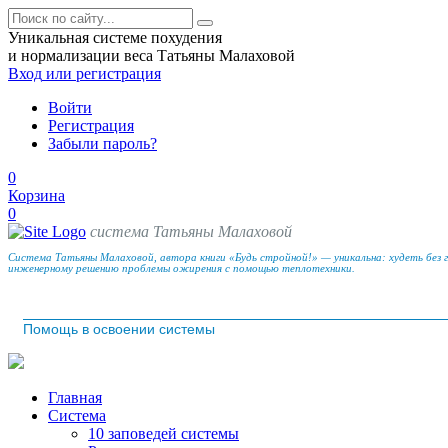
Уникальная системе похудения
и нормализации веса Татьяны Малаховой
Вход
или регистрация
Войти
Регистрация
Забыли пароль?
0
Корзина
0
система Татьяны Малаховой
Система Татьяны Малаховой, автора книги «Будь стройной!» — уникальна: худеть без 
инженерному решению проблемы ожирения с помощью теплотехники.
Помощь в освоении системы
Главная
Система
10 заповедей системы