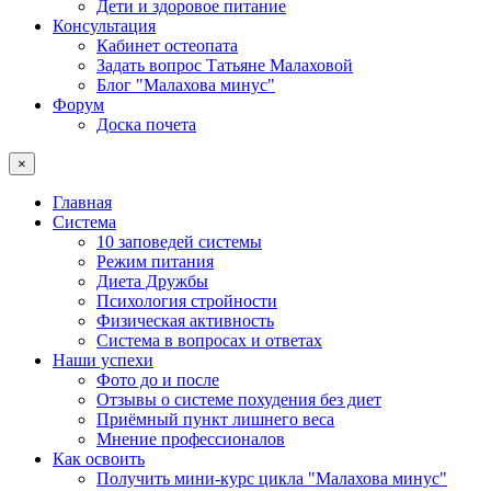
Дети и здоровое питание
Консультация
Кабинет остеопата
Задать вопрос Татьяне Малаховой
Блог "Малахова минус"
Форум
Доска почета
×
Главная
Система
10 заповедей системы
Режим питания
Диета Дружбы
Психология стройности
Физическая активность
Система в вопросах и ответах
Наши успехи
Фото до и после
Отзывы о системе похудения без диет
Приёмный пункт лишнего веса
Мнение профессионалов
Как освоить
Получить мини-курс цикла "Малахова минус"