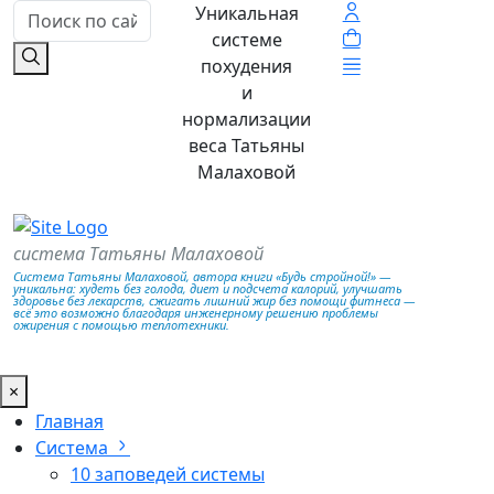
Уникальная
системе
похудения
и
нормализации
веса Татьяны
Малаховой
система Татьяны Малаховой
Система Татьяны Малаховой, автора книги «Будь стройной!» —
уникальна: худеть без голода, диет и подсчета калорий, улучшать
здоровье без лекарств, сжигать лишний жир без помощи фитнеса —
всё это возможно благодаря инженерному решению проблемы
ожирения с помощью теплотехники.
×
Главная
Система
10 заповедей системы