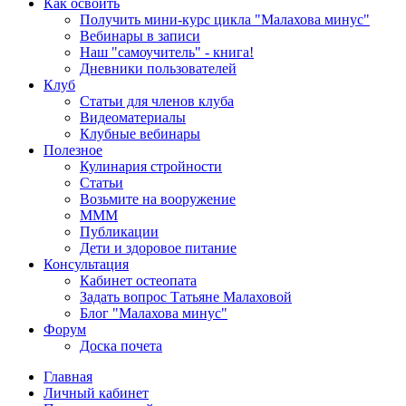
Как освоить
Получить мини-курс цикла "Малахова минус"
Вебинары в записи
Наш "самоучитель" - книга!
Дневники пользователей
Клуб
Статьи для членов клуба
Видеоматериалы
Клубные вебинары
Полезное
Кулинария стройности
Статьи
Возьмите на вооружение
МММ
Публикации
Дети и здоровое питание
Консультация
Кабинет остеопата
Задать вопрос Татьяне Малаховой
Блог "Малахова минус"
Форум
Доска почета
Главная
Личный кабинет