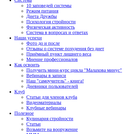
Система
10 заповедей системы
Режим питания
Диета Дружбы
Психология стройности
Физическая активность
Система в вопросах и ответах
Наши успехи
Фото до и после
Отзывы о системе похудения без диет
Приёмный пункт лишнего веса
Мнение профессионалов
Как освоить
Получить мини-курс цикла "Малахова минус"
Вебинары в записи
Наш "самоучитель" - книга!
Дневники пользователей
Клуб
Статьи для членов клуба
Видеоматериалы
Клубные вебинары
Полезное
Кулинария стройности
Статьи
Возьмите на вооружение