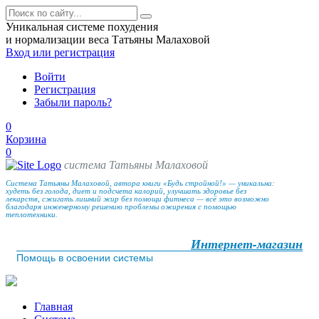
Уникальная системе похудения
и нормализации веса Татьяны Малаховой
Вход
или регистрация
Войти
Регистрация
Забыли пароль?
0
Корзина
0
система Татьяны Малаховой
Система Татьяны Малаховой, автора книги «Будь стройной!» — уникальна:
худеть без голода, диет и подсчета калорий, улучшать здоровье без
лекарств, сжигать лишний жир без помощи фитнеса — всё это возможно
благодаря инженерному решению проблемы ожирения с помощью
теплотехники.
Интернет-магазин
Помощь в освоении системы
Главная