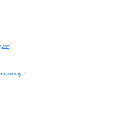
диет
хова минус"