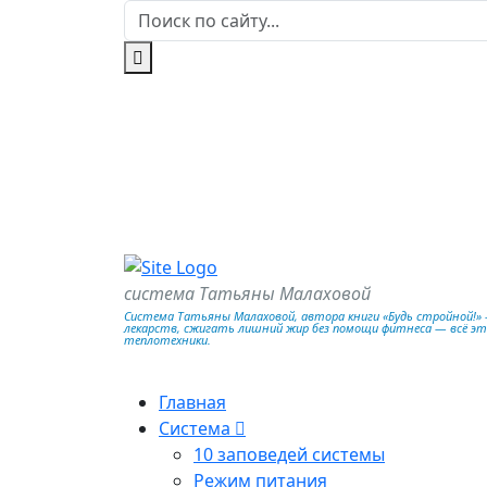
система Татьяны Малаховой
Система Татьяны Малаховой, автора книги «Будь стройной!» —
лекарств, сжигать лишний жир без помощи фитнеса — всё э
теплотехники.
Главная
Система
10 заповедей системы
Режим питания