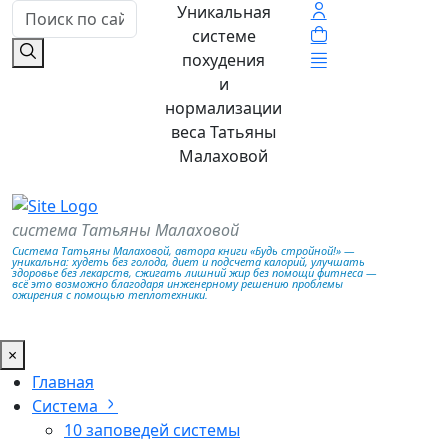
Уникальная
системе
похудения
и
нормализации
веса Татьяны
Малаховой
система Татьяны Малаховой
Система Татьяны Малаховой, автора книги «Будь стройной!» —
уникальна: худеть без голода, диет и подсчета калорий, улучшать
здоровье без лекарств, сжигать лишний жир без помощи фитнеса —
всё это возможно благодаря инженерному решению проблемы
ожирения с помощью теплотехники.
×
Главная
Система
10 заповедей системы