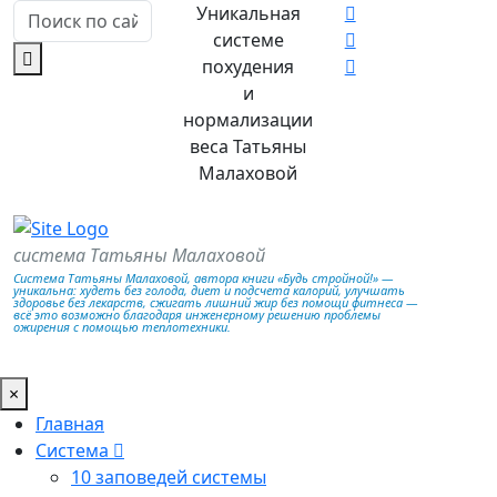
Уникальная
системе
похудения
и
нормализации
веса Татьяны
Малаховой
система Татьяны Малаховой
Система Татьяны Малаховой, автора книги «Будь стройной!» —
уникальна: худеть без голода, диет и подсчета калорий, улучшать
здоровье без лекарств, сжигать лишний жир без помощи фитнеса —
всё это возможно благодаря инженерному решению проблемы
ожирения с помощью теплотехники.
×
Главная
Система
10 заповедей системы