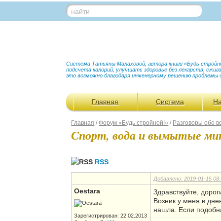
найти
Система Татьяны Малаховой, автора книги «Будь стройной
подсчета калорий, улучшать здоровье без лекарств, сжи
это возможно благодаря инженерному решению проблемы 
Главная
Система
Н
Главная
/
Форум «Будь стройной!»
/
Разговоры обо в
Спорт, вода и вымытые ми
RSS
Добавлено: 2019-01-15 08:
Oestara
Здравствуйте, дорог
Возник у меня в дне
нашла. Если подобна
Зарегистрирован: 22.02.2013