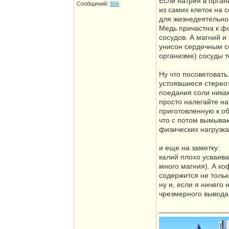
Если натрия в орган
Сообщений:
856
из самих клеток на 
для жизнедеятельност
Медь причастна к ф
сосудов. А магний и
унисон сердечным со
организме) сосуды 
Ну что посоветовать
устоявшиеся стереот
поедания соли ника
просто налегайте на
приготовленную к об
что с потом вымываю
физических нагрузка
и еще на заметку:
калий плохо усваива
много магния). А ко
содержится не тольк
ну и, если я ничего
чрезмерного вывода
—————————