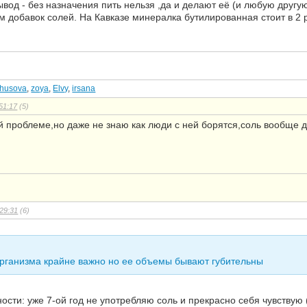
вод - без назначения пить нельзя ,да и делают её (и любую другу
 добавок солей. На Кавказе минералка бутилированная стоит в 2 
zhusova
,
zoya
,
Elvy
,
irsana
51:17
(5)
ой проблеме,но даже не знаю как люди с ней борятся,соль вообще 
29:31
(6)
организма крайне важно но ее объемы бывают губительны
ости: уже 7-ой год не употребляю соль и прекрасно себя чувствую