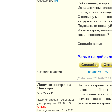
Сообщений:
403
Собственно, вопрос.
Из-за активных заня
последствии, накид
С солью у меня отно
нагрузке, на соль тя
Подскажите,пожалуй
И кто в курсе, нап
как их восполнять?
Спасибо всем)
—————————
Верь и не дай сил
Спасибо
Отв
Сказали спасибо:
nataha56
,
Elvy
Добавлено: 2019-01-23 19:
Лисичка-сестричка
Натрий натрием, а в
Эльвира
никак не наоборот.
Статус : VIP
Если «тянет» на сол
вымывается с потом)
Зарегистрирован: 06.08.2013
(а вовсе не в кураге
Дата рождения: 13.06.1974
OffLine
Последний визит: 31.12.2025