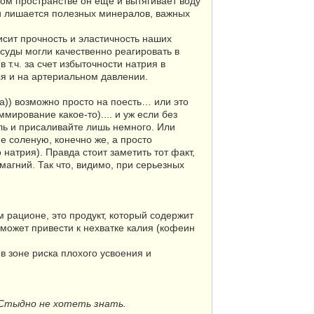
ном пространстве он еще и вытягивает воду
сти лишается полезных минералов, важных
исит прочность и эластичность наших
суды могли качественно реагировать в
т.ч. за счет избыточности натрия в
ся и на артериальном давлении.
)) возможно просто на поесть… или это
ирование какое-то).... и уж если без
ль и присаливайте лишь немного. Или
е соленую, конечно же, а просто
 натрия). Правда стоит заметить тот факт,
 магний. Так что, видимо, при серьезных
 рационе, это продукт, который содержит
 может привести к нехватке калия (кофеин
 в зоне риска плохого усвоения и
 Стыдно не хотеть знать.