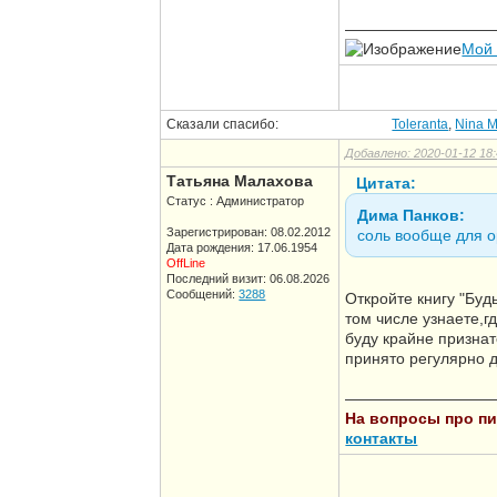
—————————
Мой
Сказали спасибо:
Toleranta
,
Nina M
Добавлено: 2020-01-12 18:
Татьяна Малахова
Цитата:
Статус : Администратор
Дима Панков:
Зарегистрирован: 08.02.2012
соль вообще для о
Дата рождения: 17.06.1954
OffLine
Последний визит: 06.08.2026
Сообщений:
3288
Откройте книгу "Буд
том числе узнаете,г
буду крайне признат
принято регулярно д
—————————
На вопросы про пит
контакты