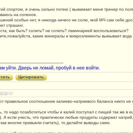
тий спортом, я очень сильно потею ( выжимает меня тренер по полно
ываюсь на соленое.
шений особых нет, я никогда ничего не солю, мой МЧ сам себе доса
нет страшно.
ста, как быть? солить? не солить? ламинарией воспользоваться?
ишите,пожалуйста, какие минералы и микроэлементы вымывает вода
————————————————
ам уйти. Дверь не ломай, пробуй в нее войти.
етить
Цитировать
33:50
(1)
от правильное соотношение калиево-натриевого баланса никто не о
ь, то надо позаботиться чтобы и калий поступал с пищей так же в 
. А если учесть, что практически любые продукты содержат натрий
, как многие привыкли считать), то делайте выводы сами.