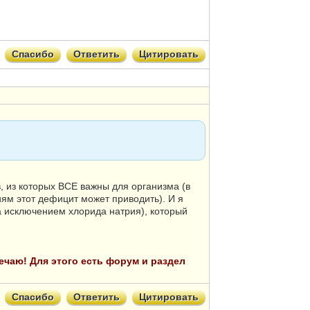
Спасибо
Ответить
Цитировать
в, из которых ВСЕ важны для организма (в
иям этот дефицит может приводить). И я
за исключением хлорида натрия), который
твечаю! Для этого есть форум и раздел
Спасибо
Ответить
Цитировать