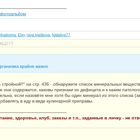
————————————————
 фотоальбом
ihailovna
,
Elvy
,
raya.lyalikova
,
Nataliya77
41:27
(7)
рганизма крайне важно
ь стройной!!" на стр. 436 - обнаружите список минеральных вещест
де они содержатся, каковы признаки их дефицита и к каким патолог
ельна, если назовёте мне хотя бы один минерал из этого списка (
обавлять в еду в виде кулинарной приправы..
————————————————
ание, здоровье, клуб, заказы и т.п., заданные в личку - не о