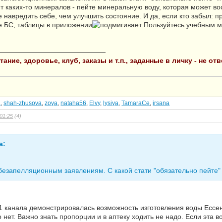
т каких-то минералов - пейте минеральную воду, которая может во
 навредить себе, чем улучшить состояние. И да, если кто забыл:
е БС, таблицы в приложении
Пользуйтесь учебным м
————————————————
ание, здоровье, клуб, заказы и т.п., заданные в личку - не о
a
,
shah-zhusova
,
zoya
,
nataha56
,
Elvy
,
lysiya
,
TamaraCe
,
irsana
01:25
(4)
а:
езапелляционным заявлениям. С какой стати "обязательно пейте"
1 канала демонстрировалась возможность изготовления воды Ессен
 нет. Важно знать пропорции и в аптеку ходить не надо. Если эта 