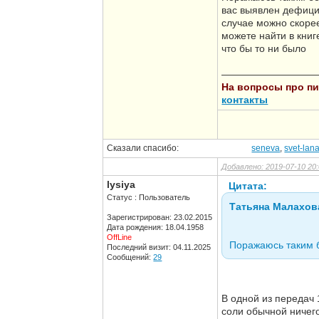
вас выявлен дефици
случае можно скорее
можете найти в книг
что бы то ни было
—————————
На вопросы про пит
контакты
Сказали спасибо:
seneva
,
svet-lan
Добавлено: 2019-07-10 20:
lysiya
Цитата:
Статус : Пользователь
Татьяна Малахов
Зарегистрирован: 23.02.2015
Дата рождения: 18.04.1958
OffLine
Поражаюсь таким б
Последний визит: 04.11.2025
Сообщений:
29
В одной из передач 
соли обычной ничего