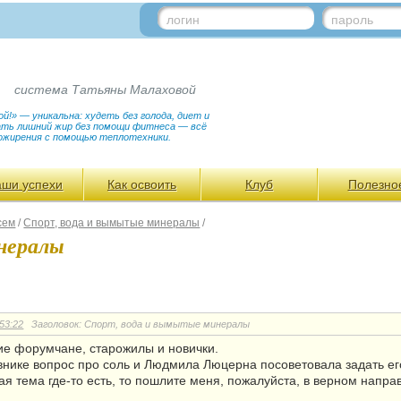
логин
пароль
система Татьяны Малаховой
!» — уникальна: худеть без голода, диет и
гать лишний жир без помощи фитнеса — всё
ожирения с помощью теплотехники.
аши успехи
Как освоить
Клуб
Полезно
сем
/
Спорт, вода и вымытые минералы
/
нералы
53:22
Заголовок: Спорт, вода и вымытые минералы
ие форумчане, старожилы и новички.
внике вопрос про соль и Людмила Люцерна посоветовала задать его 
я тема где-то есть, то пошлите меня, пожалуйста, в верном напра