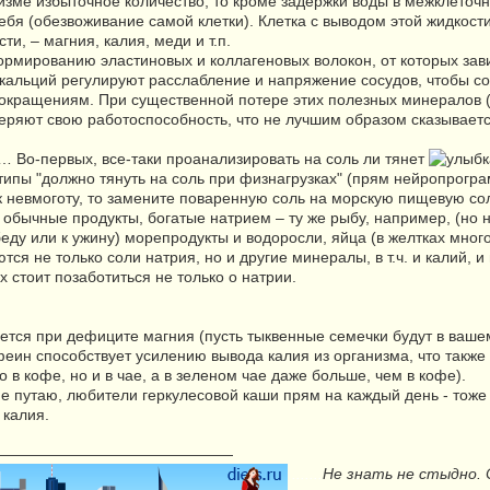
изме избыточное количество, то кроме задержки воды в межклеточ
себя (обезвоживание самой клетки). Клетка с выводом этой жидко
и, – магния, калия, меди и т.п.
ормированию эластиновых и коллагеновых волокон, от которых зав
 кальций регулируют расслабление и напряжение сосудов, чтобы со
кращениям. При существенной потере этих полезных минералов (в 
теряют свою работоспособность, что не лучшим образом сказывает
… Во-первых, все-таки проанализировать на соль ли тянет
ипы "должно тянуть на соль при физнагрузках" (прям нейропрограмм
к невмоготу, то замените поваренную соль на морскую пищевую со
 обычные продукты, богатые натрием – ту же рыбу, например, (но н
еду или к ужину) морепродукты и водоросли, яйца (в желтках много
тся не только соли натрия, но и другие минералы, в т.ч. и калий, и
х стоит позаботиться не только о натрии.
ется при дефиците магния (пусть тыквенные семечки будут в вашем
феин способствует усилению вывода калия из организма, что также
о в кофе, но и в чае, а в зеленом чае даже больше, чем в кофе).
 не путаю, любители геркулесовой каши прям на каждый день - тоже
 калия.
————————————————
.......
Не знать не стыдно.