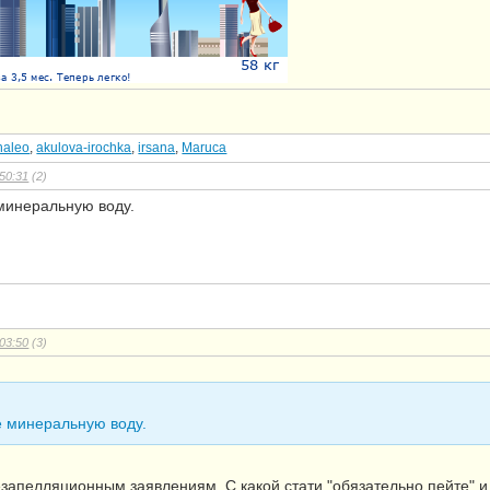
naleo
,
akulova-irochka
,
irsana
,
Maruca
50:31
(2)
минеральную воду.
03:50
(3)
е минеральную воду.
запелляционным заявлениям. С какой стати "обязательно пейте" 