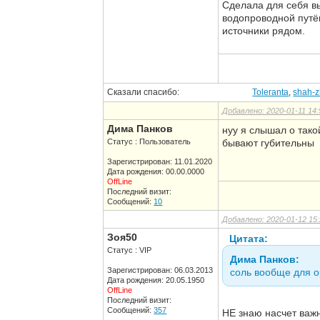
Сделала для себя вы
водопроводной путём
источники рядом.
Сказали спасибо:
Toleranta
,
shah-
Добавлено: 2020-01-11 14:
Дима Панков
нуу я слышал о так
Статус : Пользователь
бывают губительны
Зарегистрирован: 11.01.2020
Дата рождения: 00.00.0000
OffLine
Последний визит:
Сообщений:
10
Добавлено: 2020-01-12 15:
Зоя50
Цитата:
Статус : VIP
Дима Панков:
Зарегистрирован: 06.03.2013
соль вообще для 
Дата рождения: 20.05.1950
OffLine
Последний визит:
Сообщений:
357
НЕ знаю насчет важн