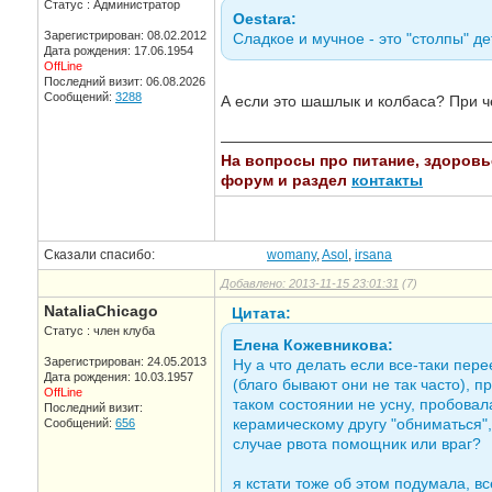
Статус : Администратор
Oestara:
Зарегистрирован: 08.02.2012
Сладкое и мучное - это "столпы" д
Дата рождения: 17.06.1954
OffLine
Последний визит: 06.08.2026
Сообщений:
3288
А если это шашлык и колбаса? При че
—————————————————
На вопросы про питание, здоровье,
форум и раздел
контакты
Сказали спасибо:
womany
,
Asol
,
irsana
Добавлено: 2013-11-15 23:01:31
(7)
NataliaChicago
Цитата:
Статус : член клуба
Елена Кожевникова:
Зарегистрирован: 24.05.2013
Ну а что делать если все-таки пе
Дата рождения: 10.03.1957
(благо бывают они не так часто), 
OffLine
таком состоянии не усну, пробовал
Последний визит:
керамическому другу "обниматься",
Сообщений:
656
случае рвота помощник или враг?
я кстати тоже об этом подумала, вс