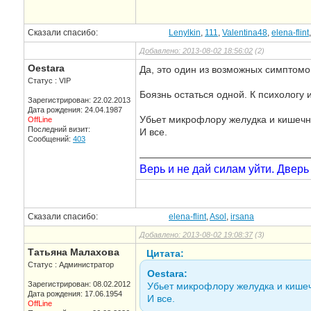
Сказали спасибо:
Lenylkin
,
111
,
Valentina48
,
elena-flint
Добавлено: 2013-08-02 18:56:02
(2)
Oestara
Да, это один из возможных симптомо
Статус : VIP
Боязнь остаться одной. К психологу 
Зарегистрирован: 22.02.2013
Дата рождения: 24.04.1987
Убьет микрофлору желудка и кишечн
OffLine
Последний визит:
И все.
Сообщений:
403
—————————————————
Верь и не дай силам уйти. Дверь
Сказали спасибо:
elena-flint
,
Asol
,
irsana
Добавлено: 2013-08-02 19:08:37
(3)
Татьяна Малахова
Цитата:
Статус : Администратор
Oestara:
Зарегистрирован: 08.02.2012
Убьет микрофлору желудка и кишеч
Дата рождения: 17.06.1954
И все.
OffLine