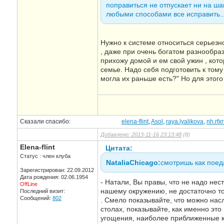
поправиться не отпускает ни на ша
любыми способами все исправить..
Нужно к системе относиться серьезно
, даже при очень богатом разнообраз
прихожу домой и ем свой ужин , кото
семье. Надо себя подготовить к тому
могла их раньше есть?" Но для этого
Сказали спасибо:
elena-flint
,
Asol
,
raya.lyalikova
,
nh.rfxr
Добавлено: 2013-11-16 23:13:48
(8)
Elena-flint
Цитата:
Статус : член клуба
NataliaChicago:
смотришь как поед
Зарегистрирован: 22.09.2012
Дата рождения: 02.06.1954
- Натали, Вы правы, что не надо нес
OffLine
нашему окружению, не достаточно тол
Последний визит:
Сообщений:
802
. Смело показывайте, что можно на
столах, показывайте, как именно эт
угощения, наиболее приближенные к 