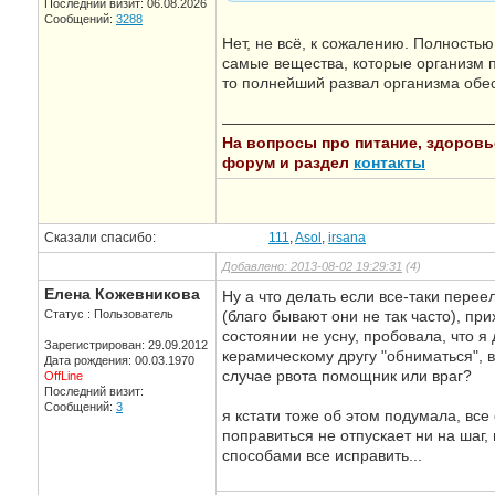
Последний визит: 06.08.2026
Сообщений:
3288
Нет, не всё, к сожалению. Полность
самые вещества, которые организм п
то полнейший развал организма обес
—————————————————
На вопросы про питание, здоровье,
форум и раздел
контакты
Сказали спасибо:
111
,
Asol
,
irsana
Добавлено: 2013-08-02 19:29:31
(4)
Елена Кожевникова
Ну а что делать если все-таки пере
Статус : Пользователь
(благо бывают они не так часто), пр
состоянии не усну, пробовала, что я
Зарегистрирован: 29.09.2012
керамическому другу "обниматься", в
Дата рождения: 00.03.1970
случае рвота помощник или враг?
OffLine
Последний визит:
Сообщений:
3
я кстати тоже об этом подумала, все
поправиться не отпускает ни на шаг
способами все исправить...