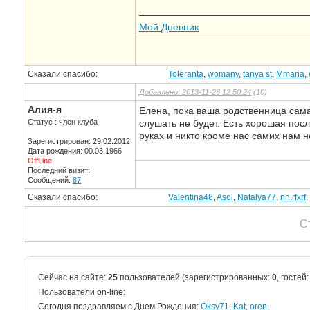
—————————————————
Мой Дневник
Сказали спасибо:
Toleranta
,
womany
,
tanya st
,
Mmaria
,
Добавлено: 2013-11-26 12:50:24
(10)
Алия-я
Елена, пока ваша родственница сама
Статус : член клуба
слушать не будет. Есть хорошая пос
руках и никто кроме нас самих нам 
Зарегистрирован: 29.02.2012
Дата рождения: 00.03.1966
OffLine
Последний визит:
Сообщений:
87
Сказали спасибо:
Valentina48
,
Asol
,
Natalya77
,
nh.rfxrf
,
С
Сейчас на сайте:
25
пользователей (зарегистрированных:
0
, гостей
Пользователи on-line:
Cегодня поздравляем с Днем Рождения:
Oksy71
,
Kat
,
oren
,