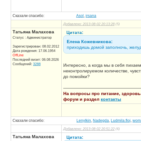
Сказали спасибо:
Asol
,
irsana
Добавлено: 2013-08-02 20:13:28
(5)
Татьяна Малахова
Цитата:
Статус : Администратор
Елена Кожевникова:
Зарегистрирован: 08.02.2012
приходишь домой заполночь, желудо
Дата рождения: 17.06.1954
OffLine
Последний визит: 06.08.2026
Сообщений:
3288
Интересно, а когда мы в себя пихаем 
неконтролируемом количестве, чувс
до помойки?
—————————————————
На вопросы про питание, здоровье,
форум и раздел
контакты
Сказали спасибо:
Lenylkin
,
Nadegda
,
Ludmila.floj
,
wom
Добавлено: 2013-08-02 20:51:22
(6)
Татьяна Малахова
Цитата: