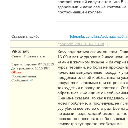
постройневший силуэт с тем, что Вы
здоровыми и даже самые критичные 
постройневшей коллеги.
Сказали спасибо:
Toleranta
,
Lenylkin
,
Asol
,
nataha56
,
i
Добавлено: 2013-11-26 12:14:50
(9)
ViktoriaK
Хочу поделиться своим опытом. Года
Статус : Пользователь
16.00 и вот когда уже в 2 часа ночи 
камни в желчном пузыре и бактерии в
Зарегистрирован: 07.05.2013
курсы терапии, но боли не проходили 
Дата рождения: 10.10.1975
нечастые вынужденные походы к унит
OffLine
Последний визит:
продолжительней и обхватывали уже 
Сообщений:
44
похудела и знакомые при встречи за
так худеть я и врагу не пожелаю. От
обратиться к женщине с необычайными
Она мне сказала, то как я кидалась 
моей проблеме, а последующее псих
усугубили всё это во сто раз. Все н
по жизни , ведь каждый имеет то, ч
осознанно подвергать себя пыткам( с
психиатра тут просто необходима.