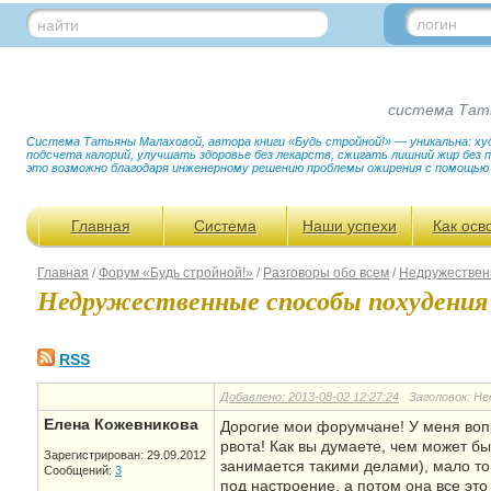
логин
найти
система Тат
Система Татьяны Малаховой, автора книги «Будь стройной!» — уникальна: худ
подсчета калорий, улучшать здоровье без лекарств, сжигать лишний жир без
это возможно благодаря инженерному решению проблемы ожирения с помощью
Главная
Система
Наши успехи
Как осв
Главная
/
Форум «Будь стройной!»
/
Разговоры обо всем
/
Недружествен
Недружественные способы похудения
RSS
Добавлено: 2013-08-02 12:27:24
Заголовок: Не
Елена Кожевникова
Дорогие мои форумчане! У меня вопр
рвота! Как вы думаете, чем может бы
Зарегистрирован: 29.09.2012
занимается такими делами), мало тог
Сообщений:
3
под настроение, а потом она все это