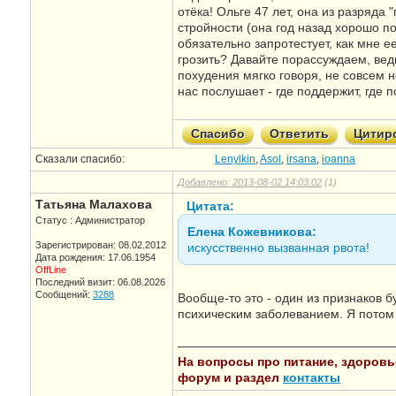
отёка! Ольге 47 лет, она из разряда
стройности (она год назад хорошо по
обязательно запротестует, как мне ее
грозить? Давайте порассуждаем, вед
похудения мягко говоря, не совсем 
нас послушает - где поддержит, где п
Спасибо
Ответить
Цитир
Сказали спасибо:
Lenylkin
,
Asol
,
irsana
,
ioanna
Добавлено: 2013-08-02 14:03:02
(1)
Татьяна Малахова
Цитата:
Статус : Администратор
Елена Кожевникова:
Зарегистрирован: 08.02.2012
искусственно вызванная рвота!
Дата рождения: 17.06.1954
OffLine
Последний визит: 06.08.2026
Сообщений:
3288
Вообще-то это - один из признаков б
психическим заболеванием. Я потом 
—————————————————
На вопросы про питание, здоровье,
форум и раздел
контакты